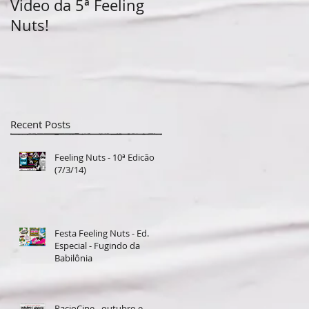
Video da 5ª Feeling
12/04/2014: Festa
Nuts!
Feeling Nuts - 5ª
Edição
Recent Posts
Feeling Nuts - 10ª Edicão
(7/3/14)
Festa Feeling Nuts - Ed.
Especial - Fugindo da
Babilônia
RacioCine - outubro e