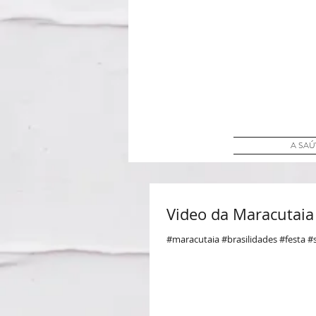
A SA
Video da Maracutaia
#maracutaia #brasilidades #festa 