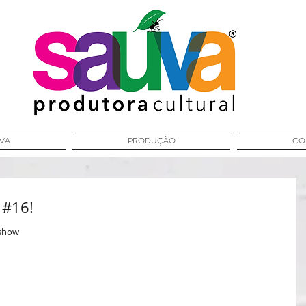
ÚVA
PRODUÇÃO
CO
 #16!
#show